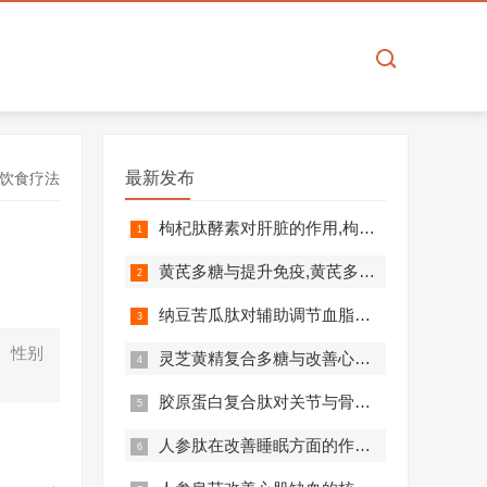
最新发布
饮食疗法
枸杞肽酵素对肝脏的作用,枸杞肽酵素护肝解毒效果好吗？
黄芪多糖与提升免疫,黄芪多糖对免疫相关疾病营养干预价值分析！
纳豆苦瓜肽对辅助调节血脂血压的作用机制,应用效果如何？
、性别
灵芝黄精复合多糖与改善心肺功能的机制及临床应用分析
胶原蛋白复合肽对关节与骨骼的作用,胶原蛋白复合肽效果怎么样?
人参肽在改善睡眠方面的作用机制及应用分析