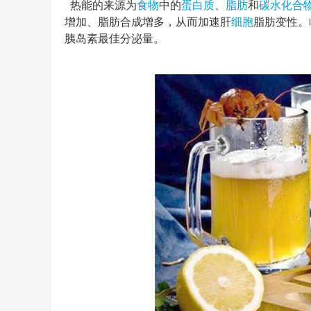
热能的来源为
食物
中的
蛋白质
、
脂肪
和
碳水化合
增加、脂肪合成增多，从而加速肝
细胞
脂肪变性。
胰岛素最佳分泌量。