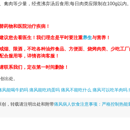
禽肉等少量，经煮沸弃汤后食用;每日肉类应限制在100g以内
替药物和医院治疗疾病！
建议您去看医生！我们理念是平时要注重
养生
与营养！
戒烟、限酒，不吃各种油炸食品、方便面、烧烤肉类、少吃工厂
，配合服用等，详情咨询客服！
请联系我们，定在第一时间删除！
原创出处。
痛风能喝牛奶吗
痛风能吃鸡蛋吗
痛风不能吃什么
痛风可以吃羊肉吗
原创，转载请注明出处和附带
痛风病人饮食注意事项：严格控制热能