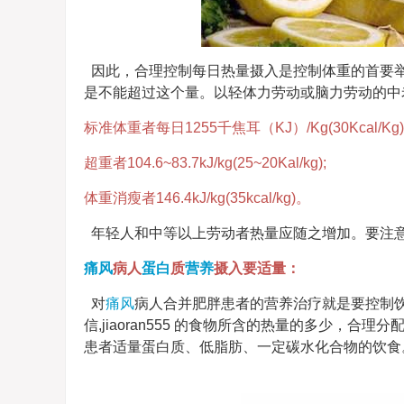
因此，合理控制每日热量摄入是控制体重的首要
是不能超过这个量。以轻体力劳动或脑力劳动的中
标准体重者每日1255千焦耳（KJ）/Kg(30Kcal/Kg)
超重者104.6~83.7kJ/kg(25~20Kal/kg);
体重消瘦者146.4kJ/kg(35kcal/kg)。
年轻人和中等以上劳动者热量应随之增加。要注
痛风
病人
蛋白
质
营养
摄入要适量：
对
痛风
病人合并肥胖患者的营养治疗就是要控制
信,jiaoran555 的食物所含的热量的多少，
患者适量蛋白质、低脂肪、一定碳水化合物的饮食