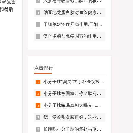
人参皂苷改善心肌缺血的核心机制,应用效果怎么样？
患者体重
和餐后
纳豆地龙蛋白肽对血管健康的好处,纳豆地龙蛋白肽对预防心脑血管疾病有帮助吗？
干细胞对治疗肝病作用,干细胞对肝硬化有作用吗?
复合多糖与免疫调节的作用原理及优势分析
点击排行
小分子肽“骗局”终于补医院揭开，结果太可怕.........
小分子肽被国家叫停？肽有副作用？必看！
小分子肽骗局真相大曝光.......
德一堂冷敷凝胶再好，这些人一定不要用！还有些人必须..........
长期吃小分子肽的坏处与副作用，肽与蛋白质的区别