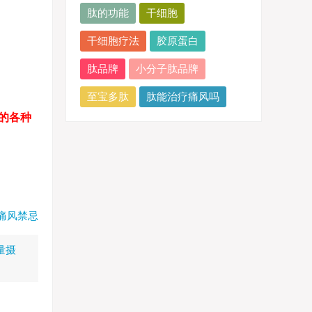
。
肽的功能
干细胞
干细胞疗法
胶原蛋白
肽品牌
小分子肽品牌
至宝多肽
肽能治疗痛风吗
的各种
痛风禁忌
量摄