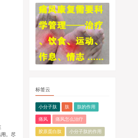
标签云
小分子肽
肽
肽的作用
痛风
痛风怎么治疗
在
胶原蛋白肽
小分子肽的作用
选用。尽