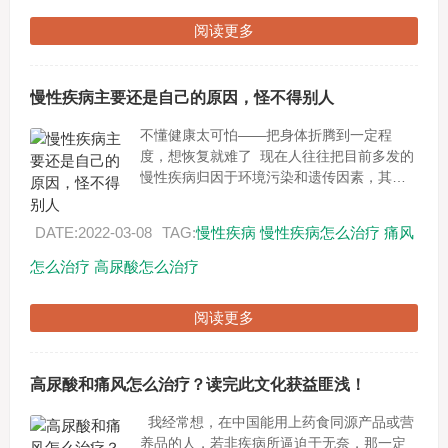
阅读更多
慢性疾病主要还是自己的原因，怪不得别人
不懂健康太可怕——把身体折腾到一定程
度，想恢复就难了 现在人往往把目前多发的
慢性疾病归因于环境污染和遗传因素，其实
这往往都是人们不愿反省与不思悔改的借
口。现在的很多慢性疾病，其实在古代也有...
DATE:2022-03-08
TAG:
慢性疾病
慢性疾病怎么治疗
痛风
怎么治疗
高尿酸怎么治疗
阅读更多
高尿酸和痛风怎么治疗？读完此文化获益匪浅！
我经常想，在中国能用上药食同源产品或营
养品的人，若非疾病所逼迫于无奈，那一定