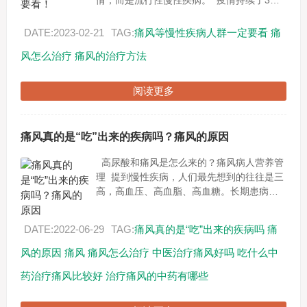
情，而是流行性慢性疾病。 疫情持续了3年
的时间已经过去了，感染者也是可以很快治
愈与恢复的。而人们普...
DATE:2023-02-21
TAG:
痛风等慢性疾病人群一定要看
痛
风怎么治疗
痛风的治疗方法
阅读更多
痛风真的是“吃”出来的疾病吗？痛风的原因
高尿酸和痛风是怎么来的？痛风病人营养管
理 提到慢性疾病，人们最先想到的往往是三
高，高血压、高血脂、高血糖。长期患病
后，可能对人体内的心脏、肾脏等靶器官都
会造成损伤，还会增加出...
DATE:2022-06-29
TAG:
痛风真的是“吃”出来的疾病吗
痛
风的原因
痛风
痛风怎么治疗
中医治疗痛风好吗
吃什么中
药治疗痛风比较好
治疗痛风的中药有哪些