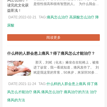
是悟性很高和很有智慧的人。 为什么我会这
么想呢？因为药食同源产品的好处，实在“藏
得太深了”，悟性不...
DATE:2022-02-21
TAG:
痛风怎么治疗
高尿酸怎么治疗
降
尿酸
阅读更多
什么样的人群会患上痛风？得了痛风怎么才能治疗？
那天，刘斌（化名）瘫坐在在轮椅上，被推
进了诊室，我一看就知道，痛风发作了。 刘
斌是我这里的常客，50来岁，来深圳30多年
了。通过多年的打拼，有了自己的公司。妻
子持家贤惠，两个...
DATE:2021-11-24
TAG:
什么样的人群会患上痛风
得了痛
风怎么才能治疗
痛风
痛风怎么治疗
痛风治疗的方法
治疗
痛风的方法