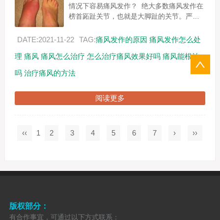
情况下容易痛风发作？ 绝大多数痛风发作在
榜首跖趾关节，也就是大脚趾的关节。严重
者逐步向上蔓延，足背、足跟、踝、膝、
指、腕和肘等关节。关节着凉（冬天没...
DATE:2021-11-22
TAG:
痛风发作的原因
痛风发作怎么处
理
痛风
痛风怎么治疗
怎么治疗痛风效果好吗
痛风能根治
吗
治疗痛风的方法
阅读更多
‹‹
1
2
3
4
5
6
7
›
››
版权部分：
有合作事宜，可通过以下方式联系：