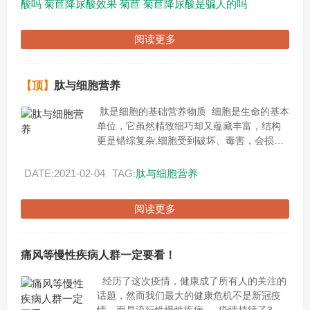
酸吗
菊苣降尿酸效果
菊苣
菊苣降尿酸是骗人的吗
阅读更多
【顶】
肽与细胞营养
肽是细胞的基础营养物质 细胞是生命的基本
单位，它虽然精致细巧却又蕴藏丰富，结构
更是错综复杂,细胞受到破坏、毒害，会损害
健康，引发各种疾病。现代我们只生一种病
就是--------...
DATE:2021-02-04
TAG:
肽与细胞营养
阅读更多
痛风等慢性疾病人群一定要看！
经历了这次疫情，健康成了所有人的关注的
话题，然而我们最大的健康危机不是新冠疫