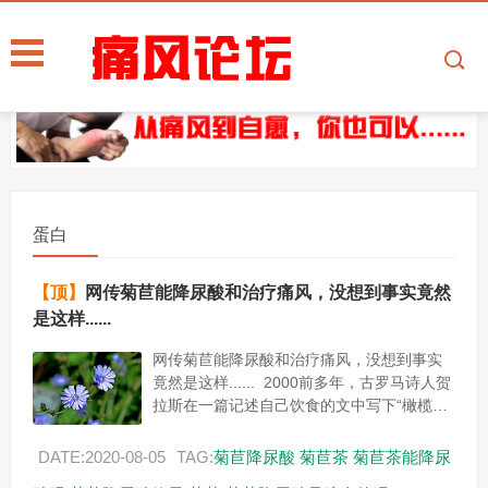
蛋白
【顶】
网传菊苣能降尿酸和治疗痛风，没想到事实竟然
是这样......
网传菊苣能降尿酸和治疗痛风，没想到事实
竟然是这样...... 2000前多年，古罗马诗人贺
拉斯在一篇记述自己饮食的文中写下“橄榄、
菊苣及冬葵是我的粮食。” 2005年联合国粮
食...
DATE:2020-08-05
TAG:
菊苣降尿酸
菊苣茶
菊苣茶能降尿