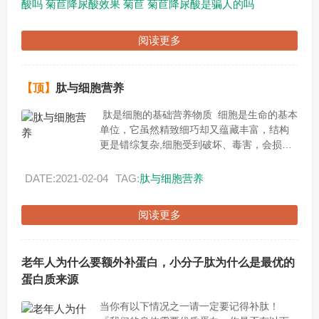
酸吗
菊苣降尿酸效果
菊苣
菊苣降尿酸是骗人的吗
阅读更多
【顶】
肽与细胞营养
肽是细胞的基础营养物质 细胞是生命的基本
单位，它虽然精致细巧却又蕴藏丰富，结构
更是错综复杂,细胞受到破坏、毒害，会损害
健康，引发各种疾病。现代我们只生一种病
就是--------...
DATE:2021-02-04
TAG:
肽与细胞营养
阅读更多
老年人为什么要额外补蛋白，小分子肽为什么是最优的
蛋白质来源
当你有以下情况之一请一定要记得补肽！