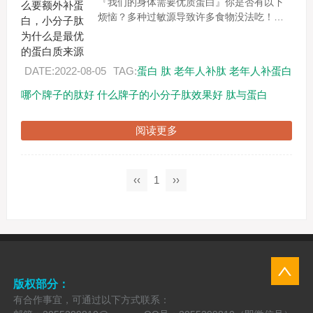
『我们的身体需要优质蛋白』你是否有以下
烦恼？多种过敏源导致许多食物没法吃！肠
胃功能欠佳营养没法吸收！常年素食无法进
食高蛋白肉类食物！术后厌食导致身体极度
缺乏营养！....
DATE:2022-08-05
TAG:
蛋白
肽
老年人补肽
老年人补蛋白
哪个牌子的肽好
什么牌子的小分子肽效果好
肽与蛋白
阅读更多
‹‹
1
››
版权部分：
有合作事宜，可通过以下方式联系：