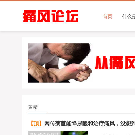
首页
什么
黄精
【顶】
网传菊苣能降尿酸和治疗痛风，没想到事实
痛风的饮食疗法