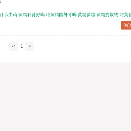
..
什么中药
黄精补肾好吗
吃黄精能补肾吗
黄精多糖
黄精提取物
吃黄
阅
‹‹
1
››