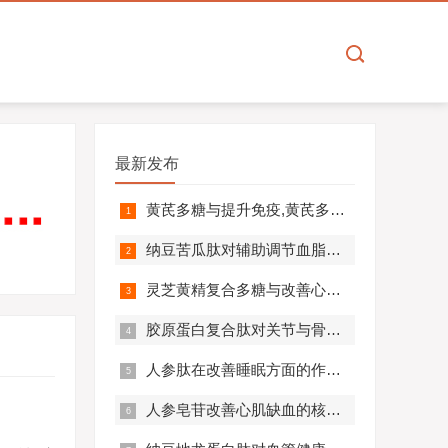
最新发布
黄芪多糖与提升免疫,黄芪多糖对免疫相关疾病营养干预价值分析！
纳豆苦瓜肽对辅助调节血脂血压的作用机制,应用效果如何？
灵芝黄精复合多糖与改善心肺功能的机制及临床应用分析
胶原蛋白复合肽对关节与骨骼的作用,胶原蛋白复合肽效果怎么样?
人参肽在改善睡眠方面的作用机制及应用分析
人参皂苷改善心肌缺血的核心机制,应用效果怎么样？