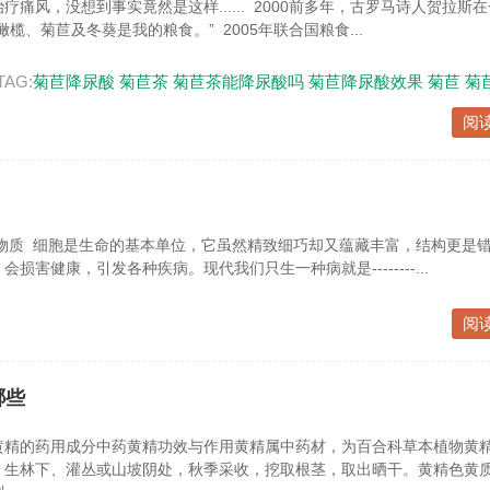
痛风，没想到事实竟然是这样...... 2000前多年，古罗马诗人贺拉斯
榄、菊苣及冬葵是我的粮食。” 2005年联合国粮食...
TAG:
菊苣降尿酸
菊苣茶
菊苣茶能降尿酸吗
菊苣降尿酸效果
菊苣
菊
阅
物质 细胞是生命的基本单位，它虽然精致细巧却又蕴藏丰富，结构更是错
损害健康，引发各种疾病。现代我们只生一种病就是--------...
阅
哪些
黄精的药用成分中药黄精功效与作用黄精属中药材，为百合科草本植物黄
，生林下、灌丛或山坡阴处，秋季采收，挖取根茎，取出晒干。黄精色黄