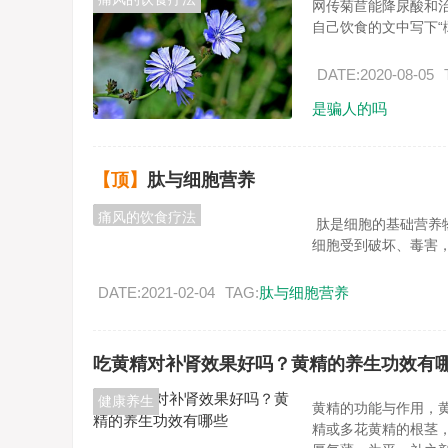
网传菊苣能降尿酸和治疗
自己饮食的文中写下“橄
DATE:2020-08-05
是骗人的吗
【顶】
肽与细胞营养
痛风的饮食疗法
肽是细胞的基础营养
细胞受到破坏、毒害，会
DATE:2021-02-04
TAG:
肽与细胞营养
吃黄精对补肾效果好吗？黄精的养生功效有
健康养生
黄精的功能与作用，
精或多花黄精的根茎