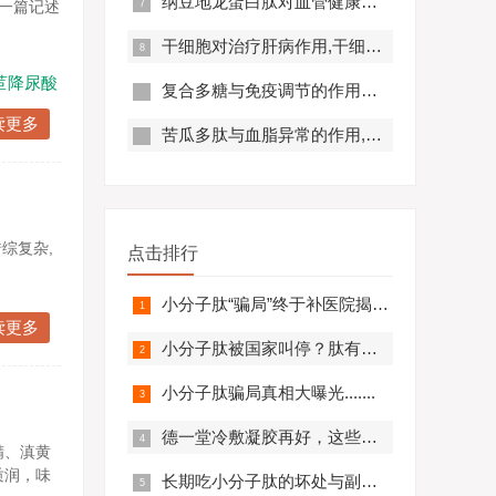
纳豆地龙蛋白肽对血管健康的好处,纳豆地龙蛋白肽对预防心脑血管疾病有帮助吗？
在一篇记述
干细胞对治疗肝病作用,干细胞对肝硬化有作用吗?
苣降尿酸
复合多糖与免疫调节的作用原理及优势分析
读更多
苦瓜多肽与血脂异常的作用,苦瓜多肽调节脂代谢效果好吗？
综复杂,
点击排行
小分子肽“骗局”终于补医院揭开，结果太可怕.........
读更多
小分子肽被国家叫停？肽有副作用？必看！
小分子肽骗局真相大曝光.......
德一堂冷敷凝胶再好，这些人一定不要用！还有些人必须..........
精、滇黄
质润，味
长期吃小分子肽的坏处与副作用，肽与蛋白质的区别