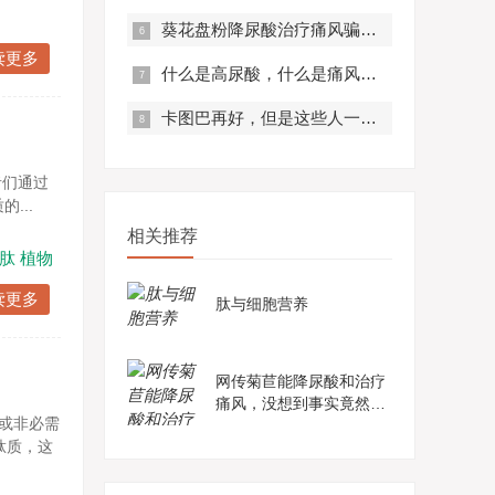
葵花盘粉降尿酸治疗痛风骗局？真实曝光，赶紧来看！
合多肽
读更多
什么是高尿酸，什么是痛风？痛风有什么症状？
卡图巴再好，但是这些人一定不要服用！
者们通过
...
相关推荐
肽
植物
读更多
肽与细胞营养
网传菊苣能降尿酸和治疗
痛风，没想到事实竟然是
或非必需
这样......
肽质，这