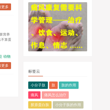
读更多
算营养
肽不算蛋
处
动物
读更多
标签云
小分子肽
肽
肽的作用
痛风
痛风怎么治疗
胶原蛋白肽
小分子肽的作用