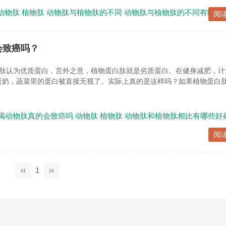
动物肽
植物肽
动物肽与植物肽的不同
动物肽与植物肽的不同有哪些
阅
会致癌吗？
肽认为优质蛋白，言外之意，植物蛋白肽就是劣质蛋白。在健身减肥，计
蛋奶，蔬菜里的蛋白被直接无视了。实际上真的是这样吗？如果植物蛋白
喝动物肽真的会致癌吗
动物肽
植物肽
动物肽和植物肽相比有哪些好
阅
‹‹
1
››