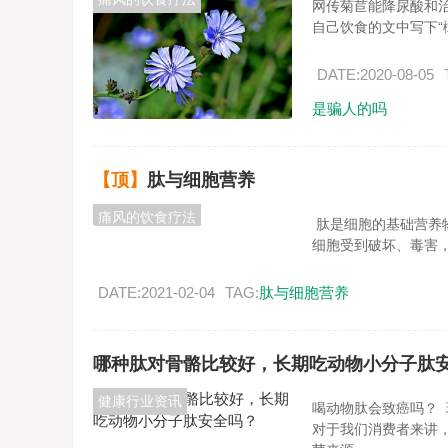
网传菊苣能降尿酸和治疗
自己饮食的文中写下“橄
DATE:2020-08-05
是骗人的吗
【顶】
肽与细胞营养
痛风的饮食疗法
肽是细胞的基础营养
细胞受到破坏、毒害，会
DATE:2021-02-04
TAG:
肽与细胞营养
哪种肽对骨骼比较好，长期吃动物小分子肽
健康行业资讯
喝动物肽会致癌吗？
对于我们消费者来讲