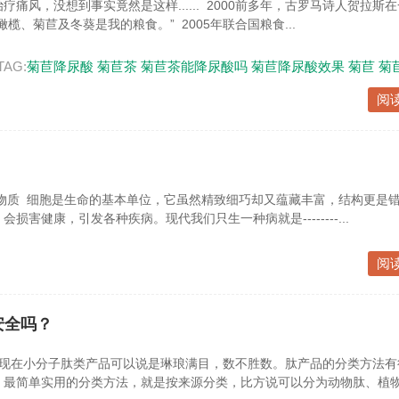
痛风，没想到事实竟然是这样...... 2000前多年，古罗马诗人贺拉斯
榄、菊苣及冬葵是我的粮食。” 2005年联合国粮食...
TAG:
菊苣降尿酸
菊苣茶
菊苣茶能降尿酸吗
菊苣降尿酸效果
菊苣
菊
阅
物质 细胞是生命的基本单位，它虽然精致细巧却又蕴藏丰富，结构更是错
损害健康，引发各种疾病。现代我们只生一种病就是--------...
阅
安全吗？
 现在小分子肽类产品可以说是琳琅满目，数不胜数。肽产品的分类方法有
，最简单实用的分类方法，就是按来源分类，比方说可以分为动物肽、植