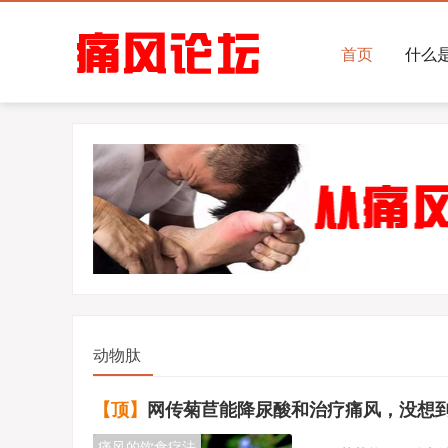
首页
什么
动物肽
【顶】
网传菊苣能降尿酸和治疗痛风，没想到事实
痛风的饮食疗法