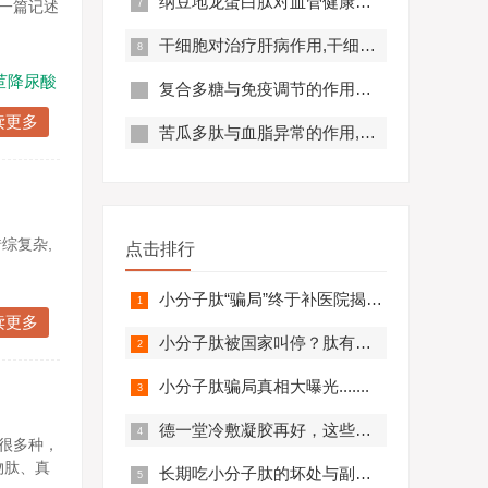
纳豆地龙蛋白肽对血管健康的好处,纳豆地龙蛋白肽对预防心脑血管疾病有帮助吗？
在一篇记述
干细胞对治疗肝病作用,干细胞对肝硬化有作用吗?
苣降尿酸
复合多糖与免疫调节的作用原理及优势分析
读更多
苦瓜多肽与血脂异常的作用,苦瓜多肽调节脂代谢效果好吗？
综复杂,
点击排行
小分子肽“骗局”终于补医院揭开，结果太可怕.........
读更多
小分子肽被国家叫停？肽有副作用？必看！
小分子肽骗局真相大曝光.......
德一堂冷敷凝胶再好，这些人一定不要用！还有些人必须..........
很多种，
物肽、真
长期吃小分子肽的坏处与副作用，肽与蛋白质的区别