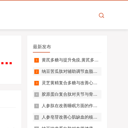
最新发布
黄芪多糖与提升免疫,黄芪多糖对免疫相关疾病营养干预价值分析！
纳豆苦瓜肽对辅助调节血脂血压的作用机制,应用效果如何？
灵芝黄精复合多糖与改善心肺功能的机制及临床应用分析
胶原蛋白复合肽对关节与骨骼的作用,胶原蛋白复合肽效果怎么样?
人参肽在改善睡眠方面的作用机制及应用分析
人参皂苷改善心肌缺血的核心机制,应用效果怎么样？