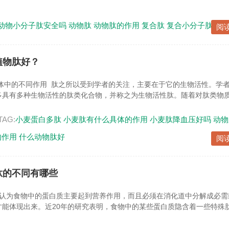
动物小分子肽安全吗
动物肽
动物肽的作用
复合肽
复合小分子肽
复
阅
植物肽好？
体中的不同作用 肽之所以受到学者的关注，主要在于它的生物活性。学
具有多种生物活性的肽类化合物，并称之为生物活性肽。随着对肽类物质的
TAG:
小麦蛋白多肽
小麦肽有什么具体的作用
小麦肽降血压好吗
动物
的作用
什么动物肽好
阅
肽的不同有哪些
认为食物中的蛋白质主要起到营养作用，而且必须在消化道中分解成必需
才能体现出来。近20年的研究表明，食物中的某些蛋白质隐含着一些特殊