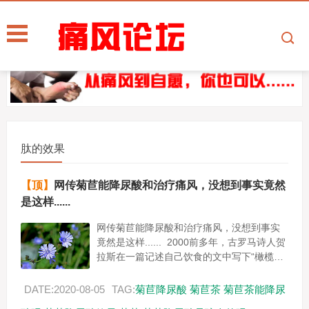
肽的效果
【顶】
网传菊苣能降尿酸和治疗痛风，没想到事实竟然
是这样......
网传菊苣能降尿酸和治疗痛风，没想到事实
竟然是这样...... 2000前多年，古罗马诗人贺
拉斯在一篇记述自己饮食的文中写下“橄榄、
菊苣及冬葵是我的粮食。” 2005年联合国粮
食...
DATE:2020-08-05
TAG:
菊苣降尿酸
菊苣茶
菊苣茶能降尿