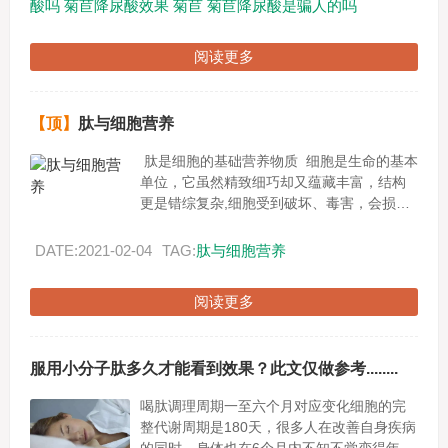
酸吗
菊苣降尿酸效果
菊苣
菊苣降尿酸是骗人的吗
阅读更多
【顶】
肽与细胞营养
肽是细胞的基础营养物质 细胞是生命的基本
单位，它虽然精致细巧却又蕴藏丰富，结构
更是错综复杂,细胞受到破坏、毒害，会损害
健康，引发各种疾病。现代我们只生一种病
就是--------...
DATE:2021-02-04
TAG:
肽与细胞营养
阅读更多
服用小分子肽多久才能看到效果？此文仅做参考........
喝肽调理周期一至六个月对应变化细胞的完
整代谢周期是180天，很多人在改善自身疾病