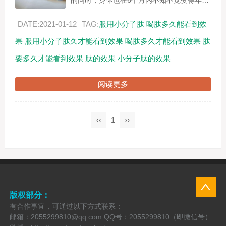
的同时，身体也在6个月内不知不觉变得年轻
态。第一个月开始有深度睡眠，疲劳感消
失，腰腿疼现象好转，爬楼梯腰腿不疼，精
DATE:2021-01-12
TAG:
服用小分子肽
喝肽多久能看到效
力充沛...
果
服用小分子肽久才能看到效果
喝肽多久才能看到效果
肽
要多久才能看到效果
肽的效果
小分子肽的效果
阅读更多
‹‹
1
››
版权部分：
有合作事宜，可通过以下方式联系：
邮箱：2055299810@qq.com QQ号：2055299810（即微信号）